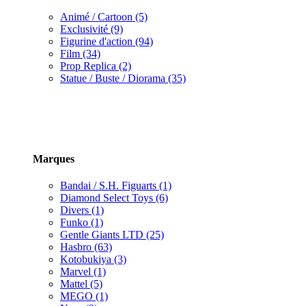
Animé / Cartoon (5)
Exclusivité (9)
Figurine d'action (94)
Film (34)
Prop Replica (2)
Statue / Buste / Diorama (35)
Marques
Bandai / S.H. Figuarts (1)
Diamond Select Toys (6)
Divers (1)
Funko (1)
Gentle Giants LTD (25)
Hasbro (63)
Kotobukiya (3)
Marvel (1)
Mattel (5)
MEGO (1)