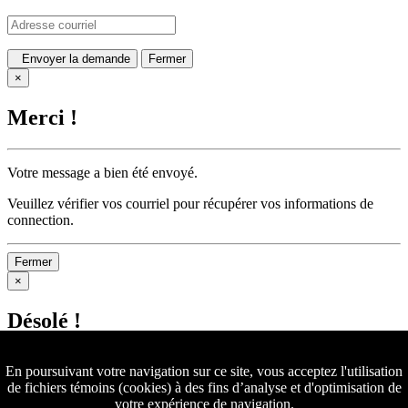
Envoyer la demande
Fermer
×
Merci !
Votre message a bien été envoyé.
Veuillez vérifier vos courriel pour récupérer vos informations de
connection.
Fermer
×
Désolé !
En poursuivant votre navigation sur ce site, vous acceptez l'utilisation
Votre message n'a pu être envoyé.
de fichiers témoins (cookies) à des fins d’analyse et d'optimisation de
votre expérience de navigation.
SVP! Veuillez réessayer de nouveau.