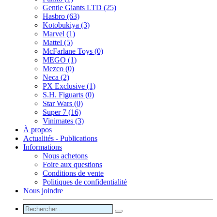
Gentle Giants LTD (25)
Hasbro (63)
Kotobukiya (3)
Marvel (1)
Mattel (5)
McFarlane Toys (0)
MEGO (1)
Mezco (0)
Neca (2)
PX Exclusive (1)
S.H. Figuarts (0)
Star Wars (0)
Super 7 (16)
Vinimates (3)
À propos
Actualités - Publications
Informations
Nous achetons
Foire aux questions
Conditions de vente
Politiques de confidentialité
Nous joindre