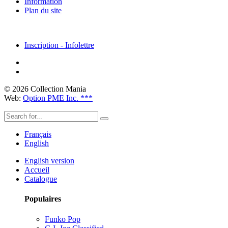
Information
Plan du site
Inscription - Infolettre
© 2026 Collection Mania
Web:
Option PME Inc. ***
Français
English
English version
Accueil
Catalogue
Populaires
Funko Pop