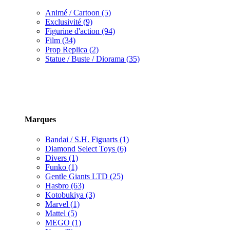
Animé / Cartoon (5)
Exclusivité (9)
Figurine d'action (94)
Film (34)
Prop Replica (2)
Statue / Buste / Diorama (35)
Marques
Bandai / S.H. Figuarts (1)
Diamond Select Toys (6)
Divers (1)
Funko (1)
Gentle Giants LTD (25)
Hasbro (63)
Kotobukiya (3)
Marvel (1)
Mattel (5)
MEGO (1)