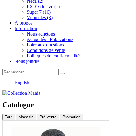
Neca (2)
PX Exclusive (1)
Super 7 (16)
Vinimates (3)
À propos
Information
Nous achetons
Actualités - Publications
Foire aux questions
Conditions de vente
Politiques de confidentialité
Nous joindre
English
Catalogue
Tout
Magasin
Pré-vente
Promotion