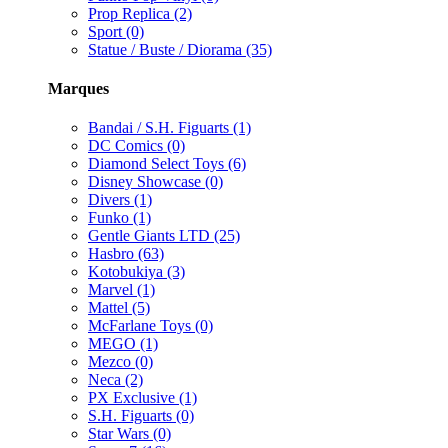
Prop Replica (2)
Sport (0)
Statue / Buste / Diorama (35)
Marques
Bandai / S.H. Figuarts (1)
DC Comics (0)
Diamond Select Toys (6)
Disney Showcase (0)
Divers (1)
Funko (1)
Gentle Giants LTD (25)
Hasbro (63)
Kotobukiya (3)
Marvel (1)
Mattel (5)
McFarlane Toys (0)
MEGO (1)
Mezco (0)
Neca (2)
PX Exclusive (1)
S.H. Figuarts (0)
Star Wars (0)