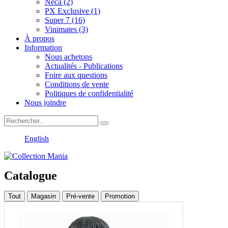
Neca (2)
PX Exclusive (1)
Super 7 (16)
Vinimates (3)
À propos
Information
Nous achetons
Actualités - Publications
Foire aux questions
Conditions de vente
Politiques de confidentialité
Nous joindre
English
Catalogue
Tout
Magasin
Pré-vente
Promotion