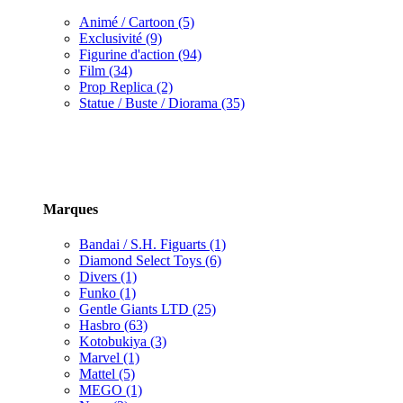
Animé / Cartoon (5)
Exclusivité (9)
Figurine d'action (94)
Film (34)
Prop Replica (2)
Statue / Buste / Diorama (35)
Marques
Bandai / S.H. Figuarts (1)
Diamond Select Toys (6)
Divers (1)
Funko (1)
Gentle Giants LTD (25)
Hasbro (63)
Kotobukiya (3)
Marvel (1)
Mattel (5)
MEGO (1)