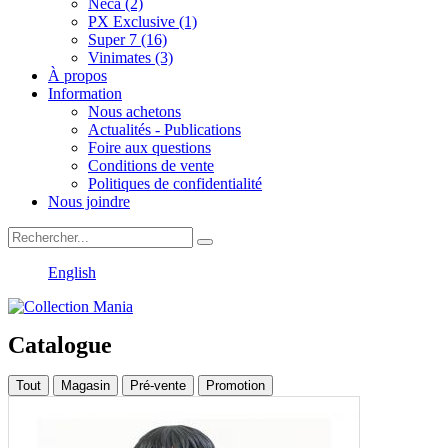
Neca (2)
PX Exclusive (1)
Super 7 (16)
Vinimates (3)
À propos
Information
Nous achetons
Actualités - Publications
Foire aux questions
Conditions de vente
Politiques de confidentialité
Nous joindre
English
Catalogue
Tout
Magasin
Pré-vente
Promotion