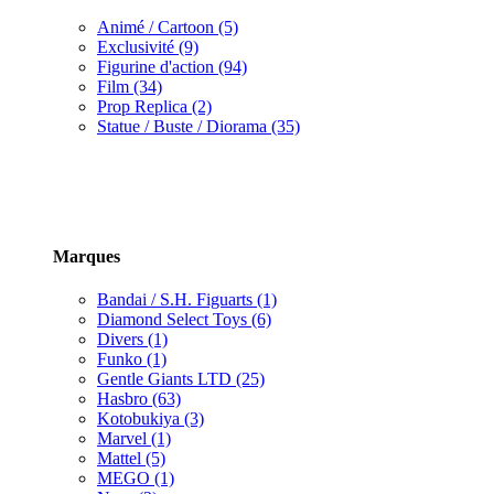
Animé / Cartoon (5)
Exclusivité (9)
Figurine d'action (94)
Film (34)
Prop Replica (2)
Statue / Buste / Diorama (35)
Marques
Bandai / S.H. Figuarts (1)
Diamond Select Toys (6)
Divers (1)
Funko (1)
Gentle Giants LTD (25)
Hasbro (63)
Kotobukiya (3)
Marvel (1)
Mattel (5)
MEGO (1)