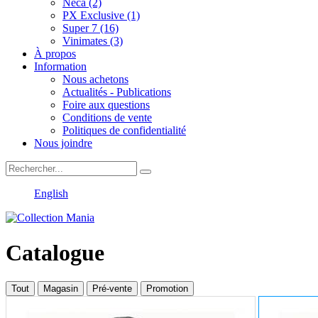
Neca (2)
PX Exclusive (1)
Super 7 (16)
Vinimates (3)
À propos
Information
Nous achetons
Actualités - Publications
Foire aux questions
Conditions de vente
Politiques de confidentialité
Nous joindre
English
Catalogue
Tout
Magasin
Pré-vente
Promotion