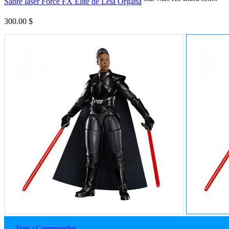
Sabre laser Force FX Elite de Leia Organa
300.00 $
Voir / Commander