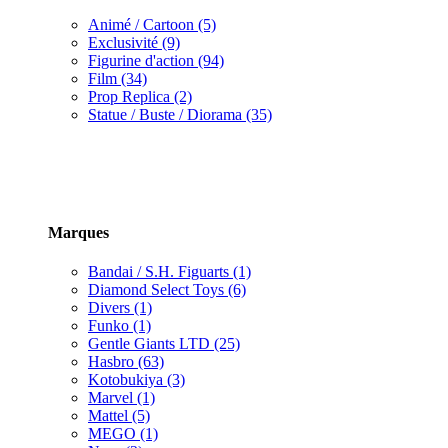
Animé / Cartoon (5)
Exclusivité (9)
Figurine d'action (94)
Film (34)
Prop Replica (2)
Statue / Buste / Diorama (35)
Marques
Bandai / S.H. Figuarts (1)
Diamond Select Toys (6)
Divers (1)
Funko (1)
Gentle Giants LTD (25)
Hasbro (63)
Kotobukiya (3)
Marvel (1)
Mattel (5)
MEGO (1)