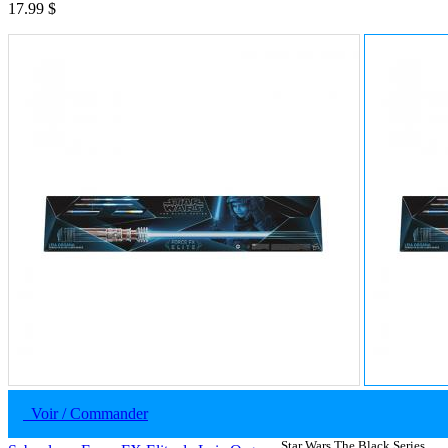
17.99 $
Voir / Commander
Star Wars The Black Series