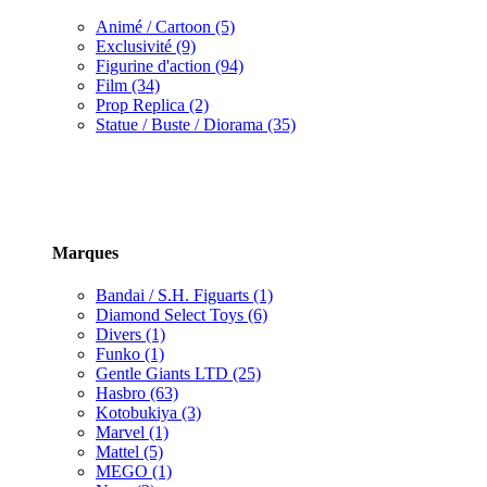
Animé / Cartoon (5)
Exclusivité (9)
Figurine d'action (94)
Film (34)
Prop Replica (2)
Statue / Buste / Diorama (35)
Marques
Bandai / S.H. Figuarts (1)
Diamond Select Toys (6)
Divers (1)
Funko (1)
Gentle Giants LTD (25)
Hasbro (63)
Kotobukiya (3)
Marvel (1)
Mattel (5)
MEGO (1)