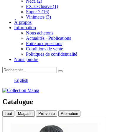
Neca (2)
PX Exclusive (1)
Super 7 (16)
Vinimates (3)
À propos
Information
Nous achetons
Actualités - Publications
Foire aux questions
Conditions de vente
Politiques de confidentialité
Nous joindre
English
Catalogue
Tout
Magasin
Pré-vente
Promotion