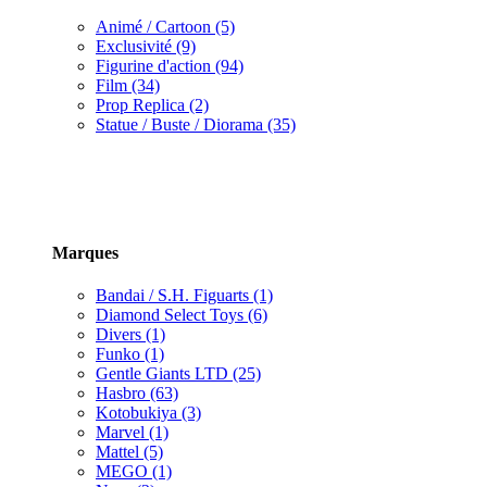
Animé / Cartoon (5)
Exclusivité (9)
Figurine d'action (94)
Film (34)
Prop Replica (2)
Statue / Buste / Diorama (35)
Marques
Bandai / S.H. Figuarts (1)
Diamond Select Toys (6)
Divers (1)
Funko (1)
Gentle Giants LTD (25)
Hasbro (63)
Kotobukiya (3)
Marvel (1)
Mattel (5)
MEGO (1)