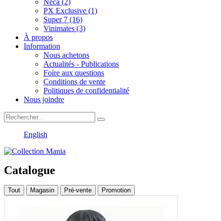
Neca (2)
PX Exclusive (1)
Super 7 (16)
Vinimates (3)
À propos
Information
Nous achetons
Actualités - Publications
Foire aux questions
Conditions de vente
Politiques de confidentialité
Nous joindre
English
Catalogue
Tout
Magasin
Pré-vente
Promotion