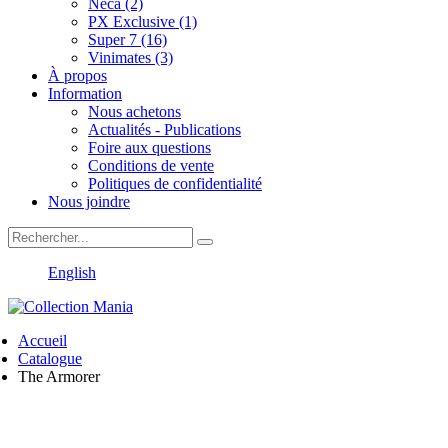
Neca (2)
PX Exclusive (1)
Super 7 (16)
Vinimates (3)
À propos
Information
Nous achetons
Actualités - Publications
Foire aux questions
Conditions de vente
Politiques de confidentialité
Nous joindre
English
Accueil
Catalogue
The Armorer