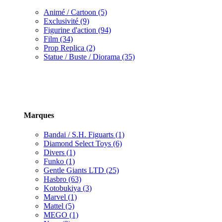
Animé / Cartoon (5)
Exclusivité (9)
Figurine d'action (94)
Film (34)
Prop Replica (2)
Statue / Buste / Diorama (35)
Marques
Bandai / S.H. Figuarts (1)
Diamond Select Toys (6)
Divers (1)
Funko (1)
Gentle Giants LTD (25)
Hasbro (63)
Kotobukiya (3)
Marvel (1)
Mattel (5)
MEGO (1)