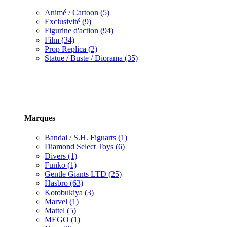
Animé / Cartoon (5)
Exclusivité (9)
Figurine d'action (94)
Film (34)
Prop Replica (2)
Statue / Buste / Diorama (35)
Marques
Bandai / S.H. Figuarts (1)
Diamond Select Toys (6)
Divers (1)
Funko (1)
Gentle Giants LTD (25)
Hasbro (63)
Kotobukiya (3)
Marvel (1)
Mattel (5)
MEGO (1)