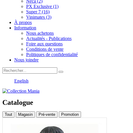
Neca (2)
PX Exclusive (1)
Super 7 (16)
Vinimates (3)
À propos
Information
Nous achetons
Actualités - Publications
Foire aux questions
Conditions de vente
Politiques de confidentialité
Nous joindre
English
Catalogue
Tout
Magasin
Pré-vente
Promotion