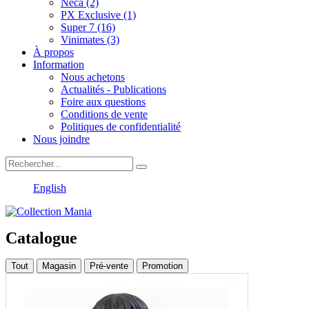
Neca (2)
PX Exclusive (1)
Super 7 (16)
Vinimates (3)
À propos
Information
Nous achetons
Actualités - Publications
Foire aux questions
Conditions de vente
Politiques de confidentialité
Nous joindre
English
Catalogue
Tout
Magasin
Pré-vente
Promotion