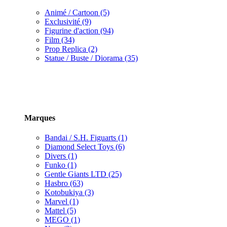
Animé / Cartoon (5)
Exclusivité (9)
Figurine d'action (94)
Film (34)
Prop Replica (2)
Statue / Buste / Diorama (35)
Marques
Bandai / S.H. Figuarts (1)
Diamond Select Toys (6)
Divers (1)
Funko (1)
Gentle Giants LTD (25)
Hasbro (63)
Kotobukiya (3)
Marvel (1)
Mattel (5)
MEGO (1)